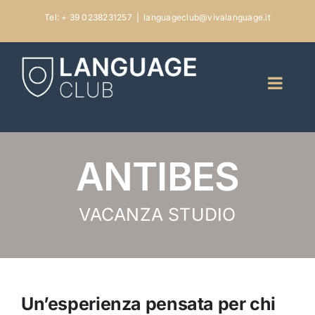
Skip
Tel: + 39 0238231257
|
languageclub@vivalanguage.it
to
content
ANTIBES
VACANZA STUDIO
Un’esperienza pensata per chi