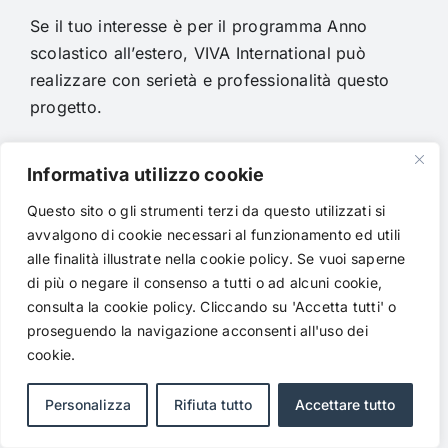
Se il tuo interesse è per il programma Anno
scolastico all’estero, VIVA International può
realizzare con serietà e professionalità questo
progetto.
Non perdere tempo inutilmente rischiando di
Informativa utilizzo cookie
sbagliare, vai sul sicuro e contattaci ora.
Questo sito o gli strumenti terzi da questo utilizzati si
avvalgono di cookie necessari al funzionamento ed utili
Compila il form sottostante, ti
alle finalità illustrate nella cookie policy. Se vuoi saperne
risponderemo il prima possibile
di più o negare il consenso a tutti o ad alcuni cookie,
consulta la cookie policy. Cliccando su 'Accetta tutti' o
proseguendo la navigazione acconsenti all'uso dei
"
*
" indica i campi obbligatori
cookie.
Nome
*
Personalizza
Rifiuta tutto
Accettare tutto