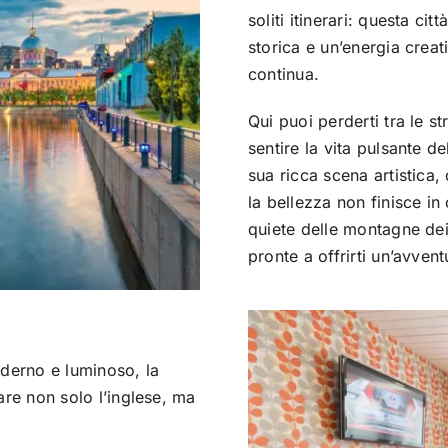
soliti itinerari: questa c
storica e un’energia crea
continua.
Qui puoi perderti tra le st
sentire la vita pulsante de
sua ricca scena artistica,
la bellezza non finisce in 
quiete delle montagne dei
pronte a offrirti un’avven
oderno e luminoso, la
iare non solo l’inglese, ma