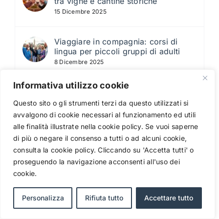
tra vigne e cantine storiche
15 Dicembre 2025
Viaggiare in compagnia: corsi di
lingua per piccoli gruppi di adulti
8 Dicembre 2025
Informativa utilizzo cookie
Come l’apprendimento delle lingue
mantiene la mente giovane
Questo sito o gli strumenti terzi da questo utilizzati si
18 Febbraio 2026
avvalgono di cookie necessari al funzionamento ed utili
alle finalità illustrate nella cookie policy. Se vuoi saperne
di più o negare il consenso a tutti o ad alcuni cookie,
Imparare l’inglese a New York dopo i
consulta la cookie policy. Cliccando su 'Accetta tutti' o
50 anni: il viaggio studio che cambia
la vita
proseguendo la navigazione acconsenti all'uso dei
24 Agosto 2025
cookie.
Personalizza
Rifiuta tutto
Accettare tutto
Parigi, Oxford o Firenze? Le città
ideali per un viaggio linguistico