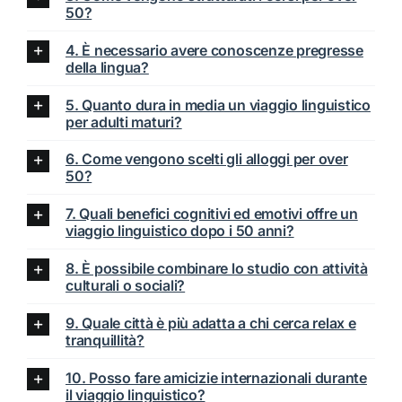
50?
4. È necessario avere conoscenze pregresse
della lingua?
5. Quanto dura in media un viaggio linguistico
per adulti maturi?
6. Come vengono scelti gli alloggi per over
50?
7. Quali benefici cognitivi ed emotivi offre un
viaggio linguistico dopo i 50 anni?
8. È possibile combinare lo studio con attività
culturali o sociali?
9. Quale città è più adatta a chi cerca relax e
tranquillità?
10. Posso fare amicizie internazionali durante
il viaggio linguistico?