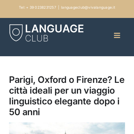
Skip
Tel: + 39 0238231257
|
languageclub@vivalanguage.it
to
content
Parigi, Oxford o Firenze? Le
città ideali per un viaggio
linguistico elegante dopo i
50 anni
View
Larger