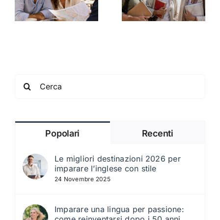
Andalusia,
creare il
Valencia o
re
proprio
Madrid?
percorso ideale
Search
for:
Popolari
Recenti
Le migliori destinazioni 2026 per
imparare l’inglese con stile
24 Novembre 2025
Imparare una lingua per passione:
come reinventarsi dopo i 50 anni