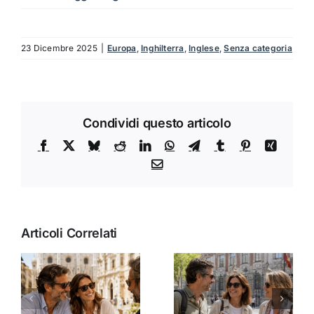
23 Dicembre 2025
|
Europa
,
Inghilterra
,
Inglese
,
Senza categoria
Condividi questo articolo
Facebook
X
Bluesky
Reddit
LinkedIn
WhatsApp
Telegram
Tumblr
Pinterest
Xing
Email
Articoli Correlati
L’arte del
Dove imparare
r
viaggio
spagnolo con
i
linguistico su
charme:
misura: come